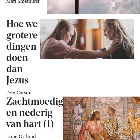
Matt Smethurst
Hoe we
grotere
dingen
doen
dan
Jezus
Don Carson
Zachtmoedig
en nederig
van hart (1)
Dane Ortlund