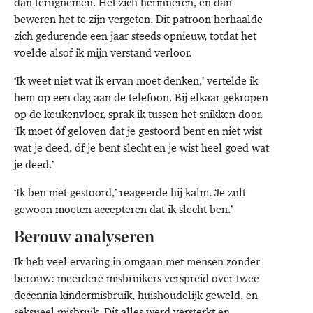
dan terugnemen. Het zich herinneren, en dan
beweren het te zijn vergeten. Dit patroon herhaalde
zich gedurende een jaar steeds opnieuw, totdat het
voelde alsof ik mijn verstand verloor.
‘Ik weet niet wat ik ervan moet denken,’ vertelde ik
hem op een dag aan de telefoon. Bij elkaar gekropen
op de keukenvloer, sprak ik tussen het snikken door.
‘Ik moet óf geloven dat je gestoord bent en niet wist
wat je deed, óf je bent slecht en je wist heel goed wat
je deed.’
‘Ik ben niet gestoord,’ reageerde hij kalm. ‘Je zult
gewoon moeten accepteren dat ik slecht ben.’
Berouw analyseren
Ik heb veel ervaring in omgaan met mensen zonder
berouw: meerdere misbruikers verspreid over twee
decennia kindermisbruik, huishoudelijk geweld, en
seksueel misbruik. Dit alles werd versterkt en