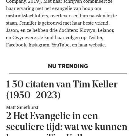
Company, 2019). Met haar schrijven combineert ze
haar ervaring met het evangelie van hoop om
misbruikslachtoffers, overlevers en hun naasten bij te
staan. Jennifer is getrouwd met haar beste vriend,
Jason, en ze hebben drie dochters: Elowyn, Leianor,
en Gwynevere. Je kunt haar volgen op
Twitter
,
Facebook
,
Instagram
,
YouTube
, en haar
website
.
NU TRENDING
1
50 citaten van Tim Keller
(1950–2023)
Matt Smethurst
2
Het Evangelie in een
seculiere tijd: wat we kunnen