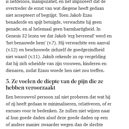
is liefdeloos, manipulatief, en het impliceert dat de
overtreder de ernst van wat diegene heeft gedaan
niet accepteert of begrijpt. Toen Jakob Ezau
benaderde en spijt betuigde, verwachtte hij geen
genade, en al helemaal geen barmhartigheid. In
Genesis 32 lezen we dat Jakob ‘erg bevreesd’ werd en
‘het benauwde hem’ (v.7). Hij verwachtte een aanval
(v.12) en beschouwde zichzelf de goedgezindheid
niet waard (v.11). Jakob rekende zo op vergelding
dat hij zich scheidde van zijn vrouwen, kinderen en
dienaren, zodat Ezaus woede hen niet zou treffen.
5. Ze voelen de diepte van de pijn die ze
hebben veroorzaakt
Een berouwvol persoon zal niet proberen dat wat hij
of zij heeft gedaan te minimaliseren, relativeren, of er
excuses voor te bedenken. Ze zullen niet wijzen naar
al hun goede daden alsof deze goede daden op een
of andere manier zwaarder wegen dan de slechte