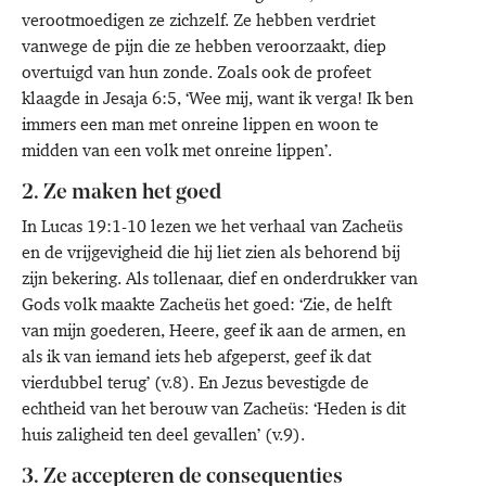
verootmoedigen ze zichzelf. Ze hebben verdriet
vanwege de pijn die ze hebben veroorzaakt, diep
overtuigd van hun zonde. Zoals ook de profeet
klaagde in Jesaja 6:5, ‘Wee mij, want ik verga! Ik ben
immers een man met onreine lippen en woon te
midden van een volk met onreine lippen’.
2. Ze maken het goed
In Lucas 19:1-10 lezen we het verhaal van Zacheüs
en de vrijgevigheid die hij liet zien als behorend bij
zijn bekering. Als tollenaar, dief en onderdrukker van
Gods volk maakte Zacheüs het goed: ‘Zie, de helft
van mijn goederen, Heere, geef ik aan de armen, en
als ik van iemand iets heb afgeperst, geef ik dat
vierdubbel terug’ (v.8). En Jezus bevestigde de
echtheid van het berouw van Zacheüs: ‘Heden is dit
huis zaligheid ten deel gevallen’ (v.9).
3. Ze accepteren de consequenties